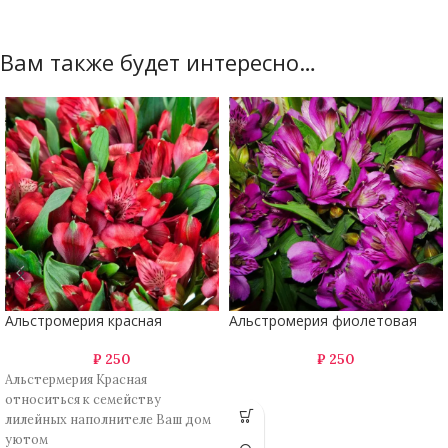
Вам также будет интересно…
Альстромерия красная
Альстромерия фиолетовая
₽
250
₽
250
Альстермерия Красная
относиться к семейству
лилейных наполнителе Ваш дом
уютом