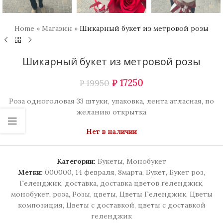
Home
»
Магазин
»
Шикарный букет из метровой розы
Шикарный букет из метровой розы
₽
17250
₽
19950
Роза одноголовая 33 штуки, упаковка, лента атласная, по
желанию открытка
Нет в наличии
Категории:
Букеты
,
Монобукет
Метки:
000000
,
14 февраля
,
8марта
,
Букет
,
Букет роз
,
Геленджик
,
доставка
,
доставка цветов геленджик
,
монобукет
,
роза
,
Розы
,
цветы
,
Цветы Геленджик
,
Цветы
композиция
,
Цветы с доставкой
,
цветы с доставкой
геленджик