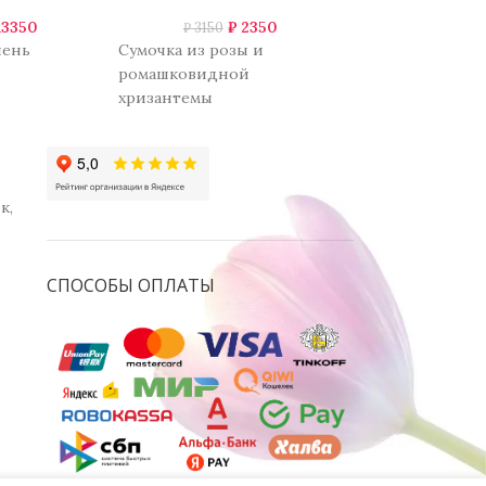
13350
₽
2350
₽
₽
3150
₽
5750
чень
Сумочка из розы и
Шляпная короб
ромашковидной
и голубой гоп
хризантемы
к,
СПОСОБЫ ОПЛАТЫ