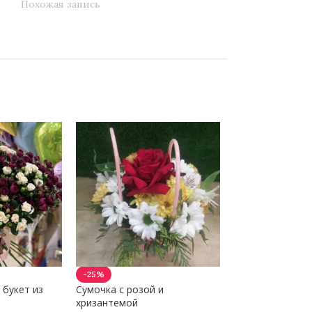
Похожая запись
-25%
-21%
 букет из
Сумочка с розой и
«Воздушный ком
хризантемой
гипсофилой