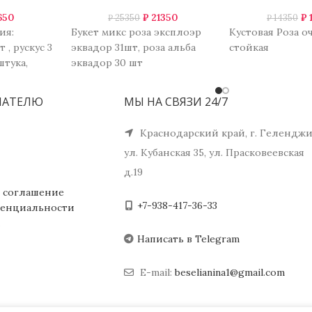
650
₽
21350
₽
₽
25350
₽
14350
ия:
Букет микс роза эксплоэр
Кустовая Роза о
 , рускус 3
эквадор 31шт, роза альба
стойкая
штука,
эквадор 30 шт
еский 0,5
ПАТЕЛЮ
МЫ НА СВЯЗИ 24/7
Краснодарский край, г. Геленджи
ул. Кубанская 35, ул. Прасковеевская
д.19
 соглашение
+7-938-417-36-33
енциальности
Написать в Telegram
E-mail:
beselianina1@gmail.com