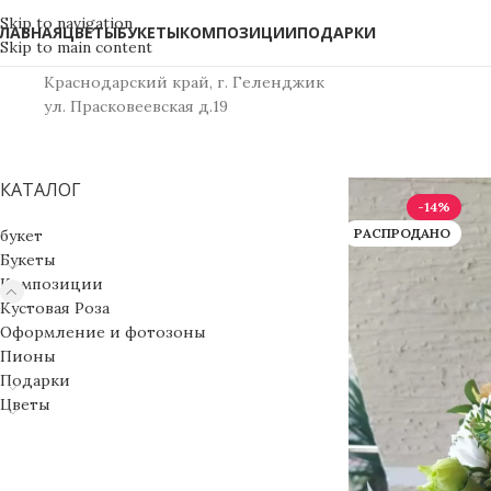
Skip to navigation
ЛАВНАЯ
ЦВЕТЫ
БУКЕТЫ
КОМПОЗИЦИИ
ПОДАРКИ
Skip to main content
Краснодарский край, г. Геленджик
ул. Прасковеевская д.19
КАТАЛОГ
-14%
РАСПРОДАНО
букет
Букеты
Композиции
Кустовая Роза
Оформление и фотозоны
Пионы
Подарки
Цветы