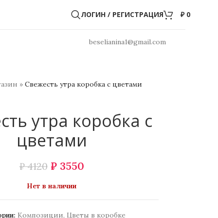
ЛОГИН / РЕГИСТРАЦИЯ
₽
0
beselianina1@gmail.com
газин
»
Свежесть утра коробка с цветами
сть утра коробка с
цветами
₽
3550
₽
4120
Нет в наличии
ории:
Композиции
,
Цветы в коробке