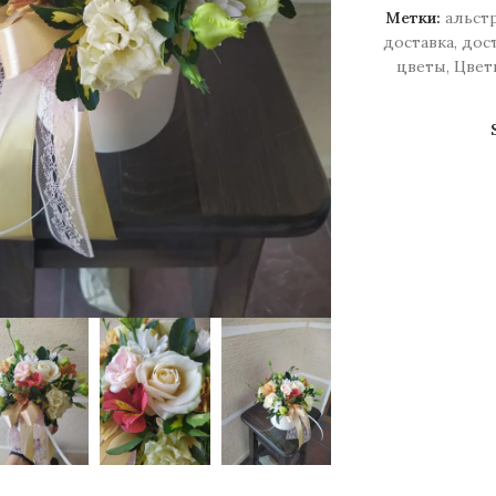
Метки:
альст
доставка
,
дос
цветы
,
Цвет