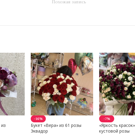
Похожая запись
-16%
-7%
 из
Букет «Вера» из 61 розы
«Яркость красок»
Эквадор
кустовой розы