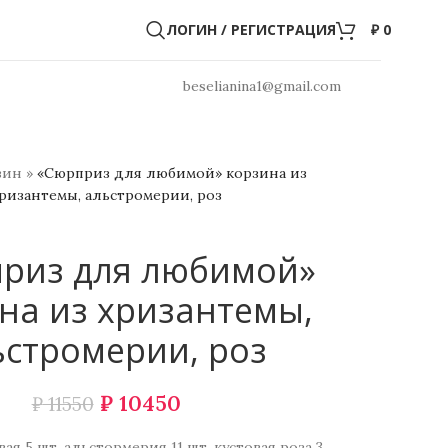
ЛОГИН / РЕГИСТРАЦИЯ
₽
0
beselianina1@gmail.com
зин
»
«Сюрприз для любимой» корзина из
ризантемы, альстромерии, роз
риз для любимой»
на из хризантемы,
ьстромерии, роз
₽
10450
₽
11550
ая 5 шт, альстормерия 11 шт, кустовая роза 3