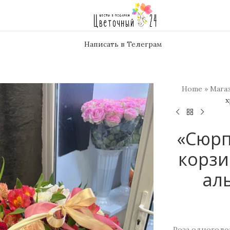
Написать в Телеграм
Home
»
Мага
х
«Сюрп
корзи
ал
Роза одноголов