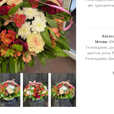
шт, хризантем
Катего
Метки:
00
Геленджик
,
до
цветов
,
роза
,
Геленджик
,
Цв