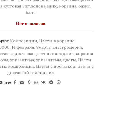
а кустовая 3шт,зелень микс, корзина, оазис,
бант
Нет в наличии
рии:
Композиции
,
Цветы в корзине
0000
,
14 февраля
,
8марта
,
альстромерия
,
ставка
,
доставка цветов геленджик
,
корзина
Розы
,
хризантема
,
хризантемы
,
цветы
,
Цветы
еты композиция
,
Цветы с доставкой
,
цветы с
доставкой геленджик
Share: