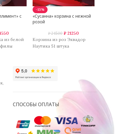
-13%
-19%
плимент» с
«Сусанна» корзина с нежной
Корзина из куст
розой
эвкалипта
4550
₽
21250
₽
₽
24500
₽
15950
а из белой
Корзина из роз Эквадор
Роза кустовая 2
софилы
Наутика 51 штука
эвкалипт, корз
к,
СПОСОБЫ ОПЛАТЫ