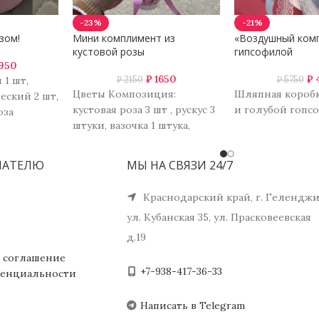
-23%
-21%
зом!
Мини комплимент из
«Воздушный ком
кустовой розы
гипсофилой
950
₽
1650
₽
₽
2150
₽
5750
 1 шт,
Цветы Композиция:
Шляпная коробк
еский 2 шт,
кустовая роза 3 шт , рускус 3
и голубой гоп
оза
штуки, вазочка 1 штука,
ризантема
оазис флористический 0,5
иперикум
штуки.
ПАТЕЛЮ
МЫ НА СВЯЗИ 24/7
Краснодарский край, г. Геленджи
ул. Кубанская 35, ул. Прасковеевская
д.19
 соглашение
+7-938-417-36-33
енциальности
Написать в Telegram