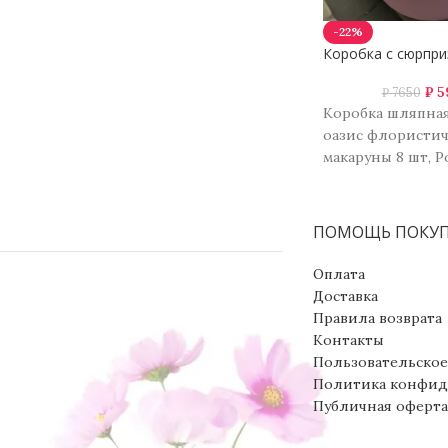
-22%
Коробка с сюрпри
₽
5
₽
7650
Коробка шляпная
оазис флористич
макаруны 8 шт, Р
кустовая 6 шт, х
кустовая 2 шт, г
ПОМОЩЬ ПОКУ
Оплата
Доставка
Правила возврата
Контакты
Пользовательское
Политика конфид
Публичная оферта