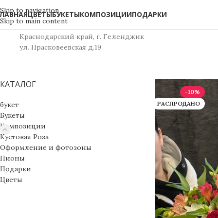
Skip to navigation
ЛАВНАЯ
ЦВЕТЫ
БУКЕТЫ
КОМПОЗИЦИИ
ПОДАРКИ
Skip to main content
Краснодарский край, г. Геленджик
ул. Прасковеевская д.19
КАТАЛОГ
-10%
РАСПРОДАНО
букет
Букеты
Композиции
Кустовая Роза
Оформление и фотозоны
Пионы
Подарки
Цветы